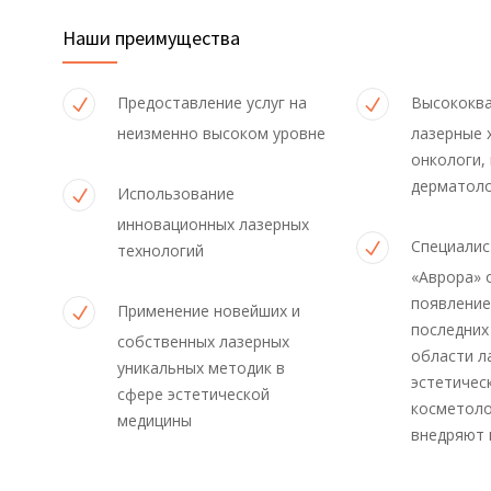
Наши преимущества
Предоставление услуг на
Высококв
неизменно высоком уровне
лазерные х
онкологи,
дерматол
Использование
инновационных лазерных
Специалис
технологий
«Аврора» 
появление
Применение новейших и
последних
собственных лазерных
области л
уникальных методик в
эстетичес
сфере эстетической
косметоло
медицины
внедряют 