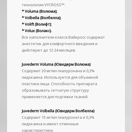
технологии VYCROSS™️:
* Voluma (Волюма);
* Volbella (Волбелла);
* Volift (Волифт);
* Volux (Волакс).
Все наполнители класса Вайкросс содержат
анестетик для комфортного введения и
действуют до 12-24 месяцев.
Juvederm Voluma (Ювидерм Волюма)
Содержит 20 мг/мл гиалуронана и 0,3%
лидокаина. Используется для объемной
пластики лица. Способность препарата
образовывать сетчатую структуру
применяется для подтяжки тканей.
Juvederm Volbella (Ювидерм Волбелла)
Содержит 15 мг/мл гиалуроната и 0,3%
лидокаина и имеет отменные
характеристики.