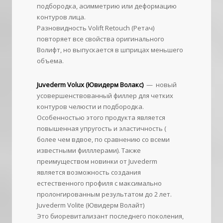
подбородка, асимметрию или деформацию
контуров лица.
Разновидность Volift Retouch (Ретач)
повторяет все свойства оригинального
Волифт, но выпускается в шприцах меньшего
объема.
Juvederm Volux (Ювидерм Волакс)
— новый
усовершенствованный филлер для четких
контуров челюсти и подбородка.
Особенностью этого продукта является
повышенная упругость и эластичность (
более чем вдвое, по сравнению со всеми
известными филллерами). Также
преимуществом новинки от Juvederm
является возможность создания
естественного профиля с максимально
пролонгированным результатом до 2 лет.
Juvederm Volite (Ювидерм Волайт)
Это биоревитализант последнего поколения,