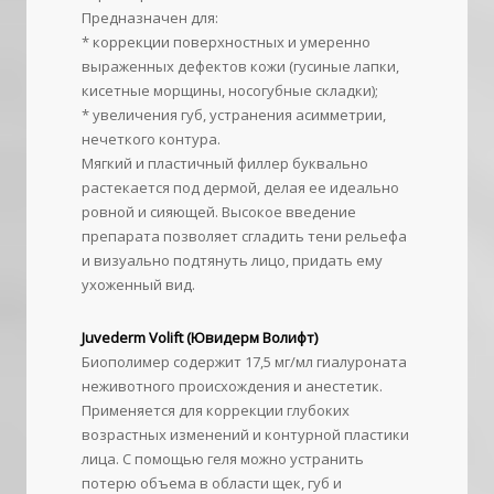
Предназначен для:
* коррекции поверхностных и умеренно
выраженных дефектов кожи (гусиные лапки,
кисетные морщины, носогубные складки);
* увеличения губ, устранения асимметрии,
нечеткого контура.
Мягкий и пластичный филлер буквально
растекается под дермой, делая ее идеально
ровной и сияющей. Высокое введение
препарата позволяет сгладить тени рельефа
и визуально подтянуть лицо, придать ему
ухоженный вид.
Juvederm Volift (Ювидерм Волифт)
Биополимер содержит 17,5 мг/мл гиалуроната
неживотного происхождения и анестетик.
Применяется для коррекции глубоких
возрастных изменений и контурной пластики
лица. С помощью геля можно устранить
потерю объема в области щек, губ и