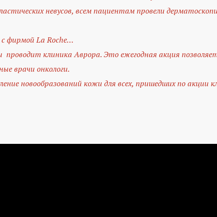
ластических невусов, всем пациентам провели дерматоскопию
о с фирмой La Roche…
жи проводит клиника Аврора. Это ежегодная акция позволяе
ые врачи онкологи.
аление новообразований кожи для всех, пришедших по акции к