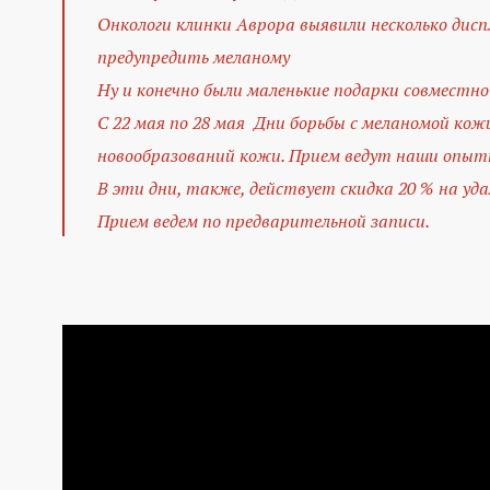
Онкологи клинки Аврора выявили несколько дисп
предупредить меланому
Ну и конечно были маленькие подарки совместн
С 22 мая по 28 мая Дни борьбы с меланомой ко
новообразований кожи. Прием ведут наши опытн
В эти дни, также, действует скидка 20 % на уд
Прием ведем по предварительной записи.